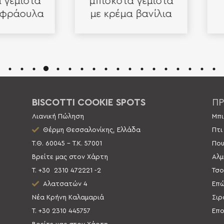
μιστά
μπισκότα γεμιστά
άουλα
με κρέμα βανίλια
BISCOTTI COOKIE SPOTS
ΠΡ
Λιανική Πώληση
Μπι
Θέρμη Θεσσαλονίκης, Ελλάδα
Πτι
Τ.Θ. 60045 – Τ.Κ. 57001
Που
Βρείτε μας στον Χάρτη
Αλμ
Τ. +30
2310 472221 -2
Τσο
Αλατσατών 4
Επώ
Νέα Κρήνη Καλαμαριά
Σιρ
Τ. +30 2310 445757
Επο