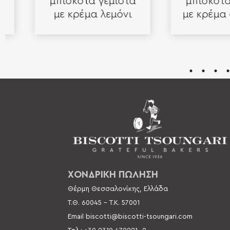
μπισκότα γεμιστά
μπισκότα γε
με κρέμα λεμόνι
με κρέμα φρ
ΧΟΝΔΡΙΚΗ ΠΩΛΗΣΗ
Θέρμη Θεσσαλονίκης, Ελλάδα
Τ.Θ. 60045 –
Τ.Κ. 57001
Email
biscotti@biscotti-tsoungari.com