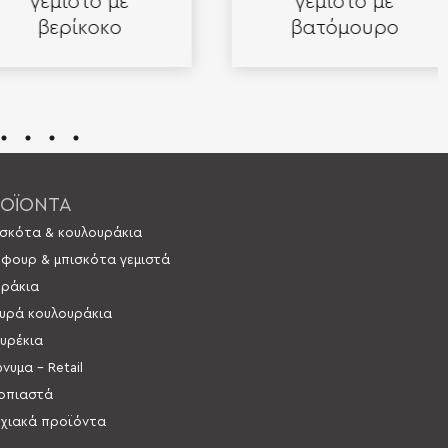
γεμιστό με
γεμιστό με
βερίκοκο
βατόμουρο
ΟΪΟΝΤΑ
σκότα & κουλουράκια
 φουρ & μπισκότα γεμιστά
ράκια
υρά κουλουράκια
υρέκια
νυμα – Retail
οπιαστά
χιακά προϊόντα