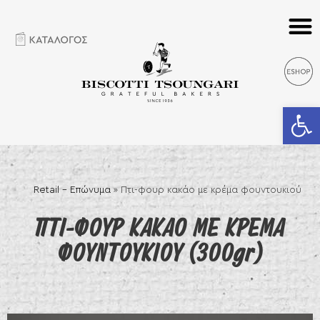
Ανοίξτε 
Retail – Επώνυμα
»
Πτι-φουρ κακάο με κρέμα φουντουκιού
ΠΤΙ-ΦΟΥΡ ΚΑΚΑΟ ΜΕ ΚΡΕΜΑ
ΦΟΥΝΤΟΥΚΙΟΥ (300gr)