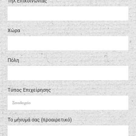
Τηλ Επικοινωνίας
Xώρα
Πόλη
Τύπος Επιχείρησης
Το μήνυμά σας (προαιρετικό)