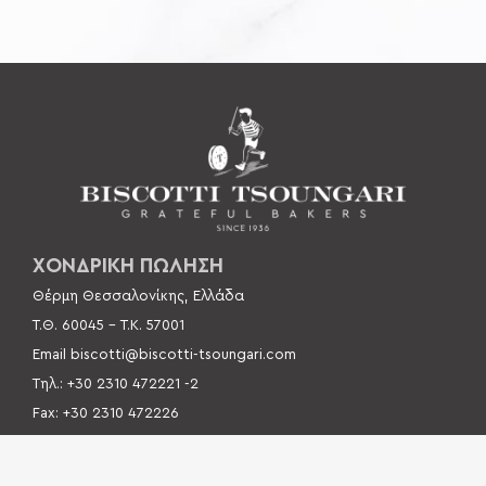
ΧΟΝΔΡΙΚΗ ΠΩΛΗΣΗ
Θέρμη Θεσσαλονίκης, Ελλάδα
Τ.Θ. 60045 –
Τ.Κ. 57001
Email
biscotti@biscotti-tsoungari.com
Τηλ.: +30 2310 472221 -2
Fax: +30 2310 472226
Βρείτε μας στον Χάρτη