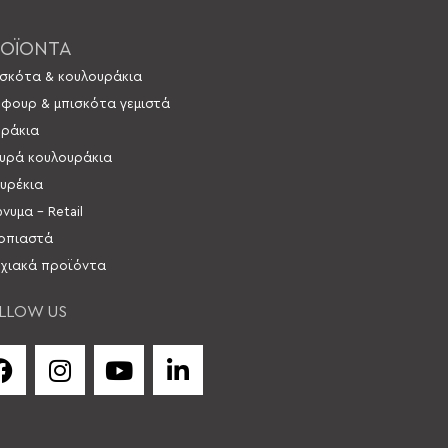
ΟΪΟΝΤΑ
σκότα & κουλουράκια
 φουρ & μπισκότα γεμιστά
ράκια
υρά κουλουράκια
υρέκια
νυμα – Retail
οπιαστά
χιακά προϊόντα
LLOW US