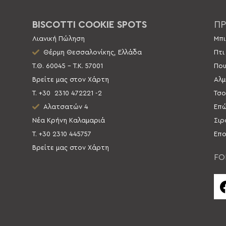
BISCOTTI COOKIE SPOTS
ΠΡ
Λιανική Πώληση
Μπι
Θέρμη Θεσσαλονίκης, Ελλάδα
Πτι
Τ.Θ. 60045 – Τ.Κ. 57001
Που
Βρείτε μας στον Χάρτη
Αλμ
Τ. +30
2310 472221 -2
Τσο
Αλατσατών 4
Επώ
Νέα Κρήνη Καλαμαριά
Σιρ
Τ. +30 2310 445757
Επο
Βρείτε μας στον Χάρτη
FO