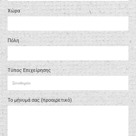
Xώρα
Πόλη
Τύπος Επιχείρησης
Το μήνυμά σας (προαιρετικό)