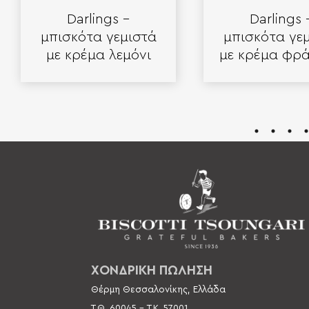
Darlings –
Darlings 
μπισκότα γεμιστά
μπισκότα γε
με κρέμα λεμόνι
με κρέμα φρ
ΧΟΝΔΡΙΚΗ ΠΩΛΗΣΗ
Θέρμη Θεσσαλονίκης, Ελλάδα
Τ.Θ. 60045 –
Τ.Κ. 57001