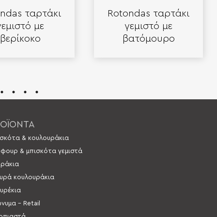
ndas ταρτάκι
Rotondas ταρτάκι
γεμιστό με
γεμιστό με
βερίκοκο
βατόμουρο
ΟΪΟΝΤΑ
σκότα & κουλουράκια
 φουρ & μπισκότα γεμιστά
ράκια
υρά κουλουράκια
υρέκια
νυμα – Retail
οπιαστά