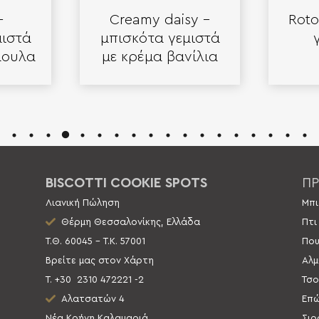
–
Creamy daisy –
Roto
μιστά
μπισκότα γεμιστά
άουλα
με κρέμα βανίλια
BISCOTTI COOKIE SPOTS
ΠΡ
Λιανική Πώληση
Μπι
Θέρμη Θεσσαλονίκης, Ελλάδα
Πτι
Τ.Θ. 60045 – Τ.Κ. 57001
Που
Βρείτε μας στον Χάρτη
Αλμ
Τ. +30
2310 472221 -2
Τσο
Αλατσατών 4
Επώ
Νέα Κρήνη Καλαμαριά
Σιρ