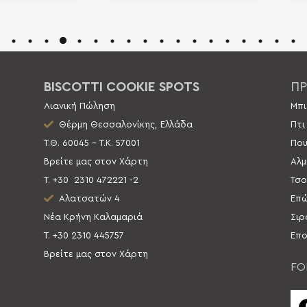
BISCOTTI COOKIE SPOTS
ΠΡ
Λιανική Πώληση
Μπι
Θέρμη Θεσσαλονίκης, Ελλάδα
Πτι
Τ.Θ. 60045 – Τ.Κ. 57001
Που
Βρείτε μας στον Χάρτη
Αλμ
Τ. +30
2310 472221 -2
Τσο
Αλατσατών 4
Επώ
Νέα Κρήνη Καλαμαριά
Σιρ
Τ. +30 2310 445757
Επο
Βρείτε μας στον Χάρτη
FO