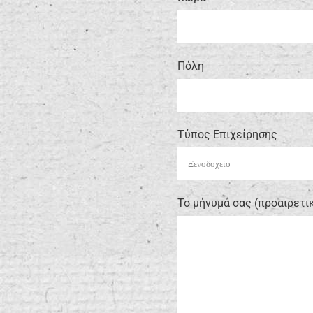
Πόλη
Τύπος Επιχείρησης
Το μήνυμά σας (προαιρετι