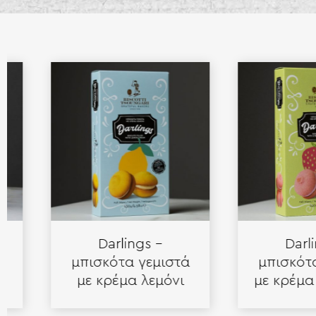
Darlings –
Darlings 
μπισκότα γεμιστά
μπισκότα γε
με κρέμα λεμόνι
με κρέμα φρ