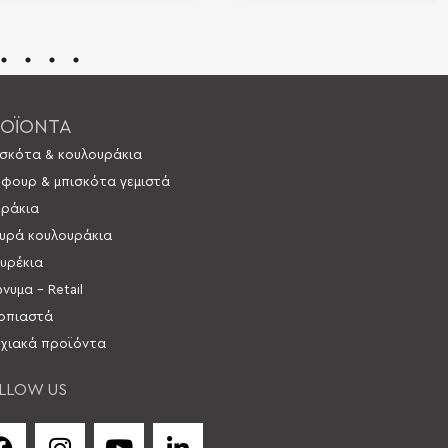
ΟΪΟΝΤΑ
σκότα & κουλουράκια
 φουρ & μπισκότα γεμιστά
ράκια
υρά κουλουράκια
υρέκια
νυμα – Retail
οπιαστά
χιακά προϊόντα
LLOW US