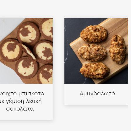
χτό μπισκότο
Αμυγδαλωτό
γέμιση λευκή
σοκολάτα