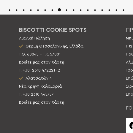
BISCOTTI COOKIE SPOTS
ΠΡ
Λιανική Πώληση
Μπι
Θέρμη Θεσσαλονίκης, Ελλάδα
Πτι
Τ.Θ. 60045 – Τ.Κ. 57001
Που
Βρείτε μας στον Χάρτη
Αλμ
Τ. +30
2310 472221 -2
Τσο
Αλατσατών 4
Επώ
Νέα Κρήνη Καλαμαριά
Σιρ
Τ. +30 2310 445757
Επο
Βρείτε μας στον Χάρτη
FO