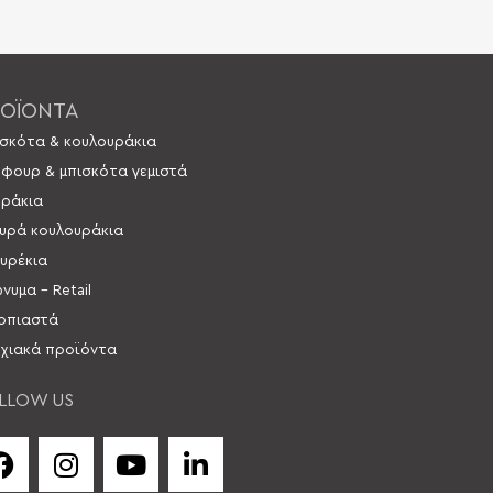
ΟΪΟΝΤΑ
σκότα & κουλουράκια
 φουρ & μπισκότα γεμιστά
ράκια
υρά κουλουράκια
υρέκια
νυμα – Retail
οπιαστά
χιακά προϊόντα
LLOW US