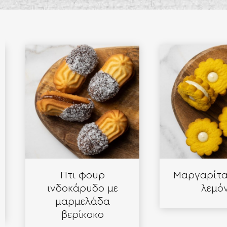
Πτι φουρ
Μαργαρίτα κ
ινδοκάρυδο με
λεμόνι
μαρμελάδα
βερίκοκο