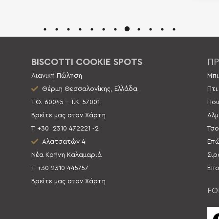
BISCOTTI COOKIE SPOTS
ΠΡ
Λιανική Πώληση
Μπι
Θέρμη Θεσσαλονίκης, Ελλάδα
Πτι
Τ.Θ. 60045 – Τ.Κ. 57001
Που
Βρείτε μας στον Χάρτη
Αλμ
Τ. +30
2310 472221 -2
Τσο
Αλατσατών 4
Επώ
Νέα Κρήνη Καλαμαριά
Σιρ
Τ. +30 2310 445757
Επο
Βρείτε μας στον Χάρτη
FO