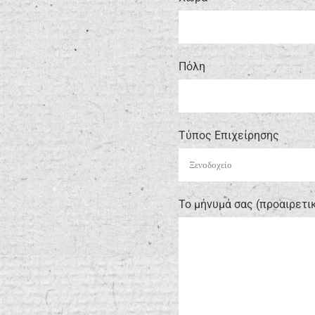
Πόλη
Τύπος Επιχείρησης
Το μήνυμά σας (προαιρετι