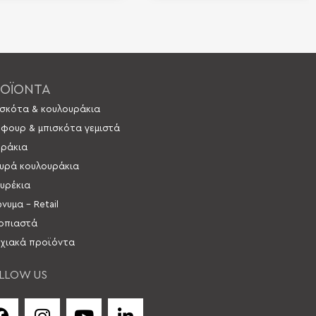
ΟΪΟΝΤΑ
σκότα & κουλουράκια
 φουρ & μπισκότα γεμιστά
ράκια
υρά κουλουράκια
υρέκια
νυμα – Retail
οπιαστά
χιακά προϊόντα
LLOW US