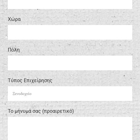
Xώρα
Πόλη
Τύπος Επιχείρησης
Το μήνυμά σας (προαιρετικό)