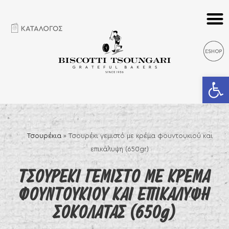
Ανοίξτε 
Τσουρέκια
»
Τσουρέκι γεμιστό με κρέμα φουντουκιού και
επικάλυψη (650gr)
ΤΣΟΥΡΕΚΙ ΓΕΜΙΣΤΟ ΜΕ ΚΡΕΜΑ
ΦΟΥΝΤΟΥΚΙΟΥ ΚΑΙ ΕΠΙΚΑΛΥΨΗ
ΣΟΚΟΛΑΤΑΣ (650g)