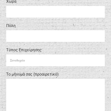
Xώρα
Πόλη
Τύπος Επιχείρησης
Το μήνυμά σας (προαιρετικό)