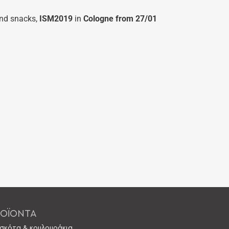
and snacks,
ISM2019
in
Cologne from 27/01
ΟΪΟΝΤΑ
σκότα & κουλουράκια