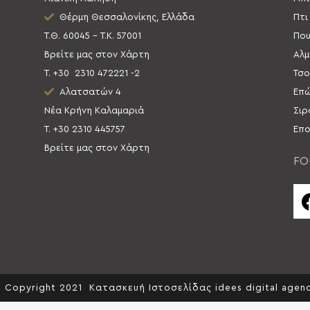
Θέρμη Θεσσαλονίκης, Ελλάδα
Πτι
Τ.Θ. 60045 – Τ.Κ. 57001
Που
Βρείτε μας στον Χάρτη
Αλμ
Τ. +30
2310 472221 -2
Τσο
Αλατσατών 4
Επώ
Νέα Κρήνη Καλαμαριά
Σιρ
Τ. +30 2310 445757
Επο
Βρείτε μας στον Χάρτη
FO
 Copyright 2021
Κατασκευή Ιστοσελίδας idees digital agen