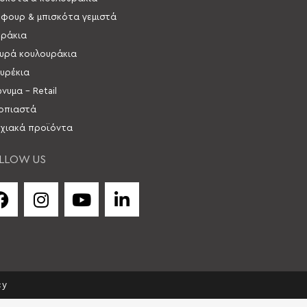
 φουρ & μπισκότα γεμιστά
ράκια
υρά κουλουράκια
υρέκια
νυμα – Retail
οπιαστά
χιακά προϊόντα
LLOW US
cy